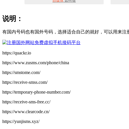
自媒体
如何做
说明：
有国内号码也有国外号码，选择适合自己的就好，可以用来注
https://quackr.io
https://www.zusms.com/phone/china
https://smstome.com/
https://receive-smss.com/
https://temporary-phone-number.com/
https://receive-sms-free.cc/
https://www.clearcode.cn/
https://yunjisms.xyz/