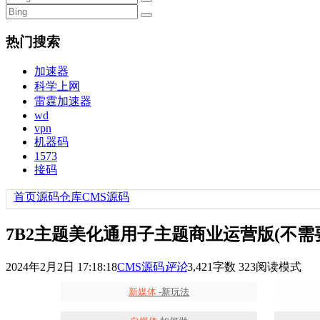
热门搜索
加速器
科学上网
雷霆加速器
wd
vpn
机器码
1573
接码
首页
源码仓库
CMS源码
7B2主题美化通用子主题商业运营版(不需
2024年2月2日 17:18:18
CMS源码
评论
3,421
字数 323
阅读模式
新媒体
-新玩法