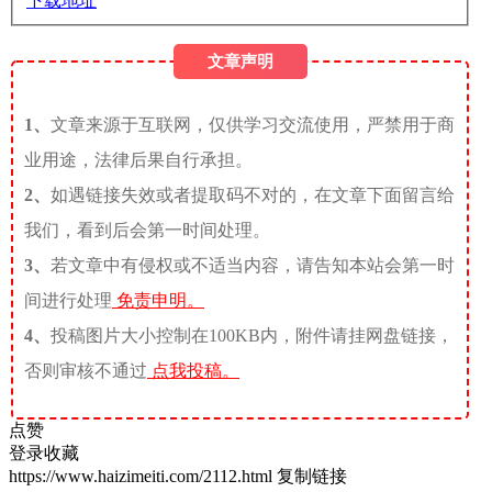
下载地址
文章声明
1、
文章来源于互联网，仅供学习交流使用，严禁用于商
业用途，法律后果自行承担。
2、
如遇链接失效或者提取码不对的，在文章下面留言给
我们，看到后会第一时间处理。
3、
若文章中有侵权或不适当内容，请告知本站会第一时
间进行处理
免责申明。
4、
投稿图片大小控制在100KB内，附件请挂网盘链接，
否则审核不通过
点我投稿。
点赞
登录收藏
https://www.haizimeiti.com/2112.html
复制链接