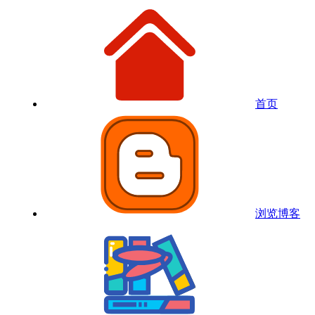
首页
浏览博客