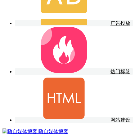
广告投放
热门标签
网站建设
嗨自媒体博客