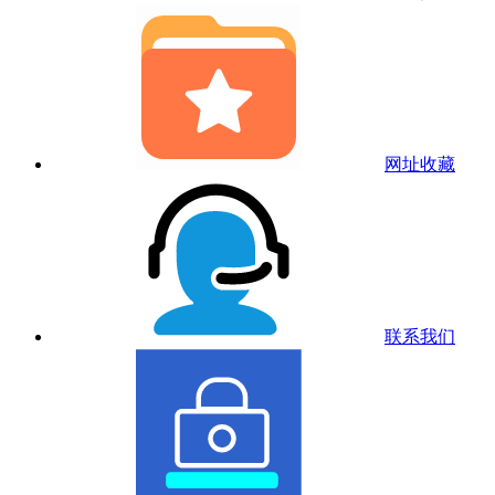
网址收藏
联系我们