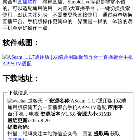
聚合型
直播软件
，纯粹直播、SimpleLive等都是非常不错
的。可以适配通用使用，内置5大直播平台，一键切换搜索
使用！默认关注列表，不需要登录直接使用，通过菜单切换
直播平台。手机版操作更简单的，界面是一样的，体验的话
手机会更好操作一点。
软件截图：
下载地址：
下载信息
道客天下
资源名称:
ASeam_1.1.7通用版 | 双端
通用版极简五合一直播聚合手机APP+TV适配
应用平
台:
手机，电视
资源版本:
V1.5.8
资源大小:
31MB
最近更新:
2025-8-20
提取密码:
扫描二维码关注本站微信公众号，回复
提取码
获取