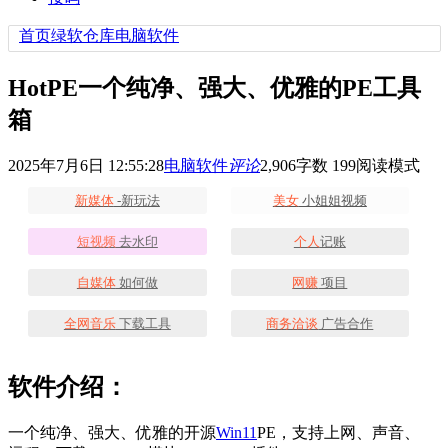
首页
绿软仓库
电脑软件
HotPE一个纯净、强大、优雅的PE工具
箱
2025年7月6日 12:55:28
电脑软件
评论
2,906
字数 199
阅读模式
新媒体
-新玩法
美女
小姐姐视频
短视频
去水印
个人
记账
自媒体
如何做
网赚
项目
全网音乐
下载工具
商务洽谈
广告合作
软件介绍：
一个纯净、强大、优雅的开源
Win11
PE，支持上网、声音、