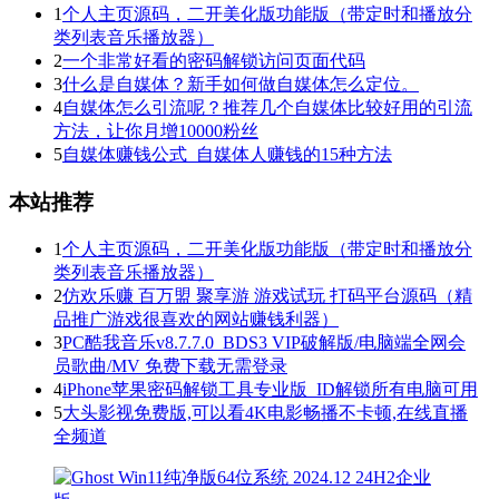
1
个人主页源码，二开美化版功能版（带定时和播放分
类列表音乐播放器）
2
一个非常好看的密码解锁访问页面代码
3
什么是自媒体？新手如何做自媒体怎么定位。
4
自媒体怎么引流呢？推荐几个自媒体比较好用的引流
方法，让你月增10000粉丝
5
自媒体赚钱公式_自媒体人赚钱的15种方法
本站推荐
1
个人主页源码，二开美化版功能版（带定时和播放分
类列表音乐播放器）
2
仿欢乐赚 百万盟 聚享游 游戏试玩 打码平台源码（精
品推广游戏很喜欢的网站赚钱利器）
3
PC酷我音乐v8.7.7.0_BDS3 VIP破解版/电脑端全网会
员歌曲/MV 免费下载无需登录
4
iPhone苹果密码解锁工具专业版_ID解锁所有电脑可用
5
大头影视免费版,可以看4K电影畅播不卡顿,在线直播
全频道