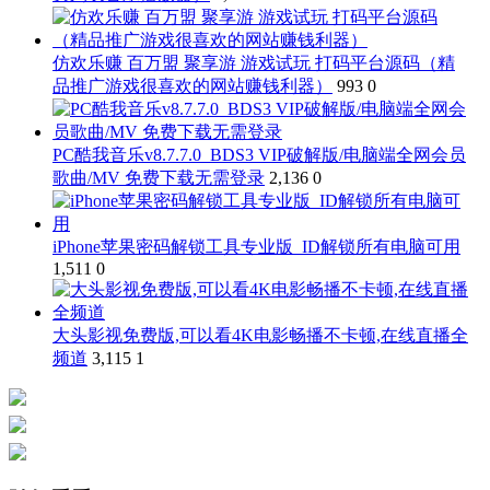
仿欢乐赚 百万盟 聚享游 游戏试玩 打码平台源码（精
品推广游戏很喜欢的网站赚钱利器）
993
0
PC酷我音乐v8.7.7.0_BDS3 VIP破解版/电脑端全网会员
歌曲/MV 免费下载无需登录
2,136
0
iPhone苹果密码解锁工具专业版_ID解锁所有电脑可用
1,511
0
大头影视免费版,可以看4K电影畅播不卡顿,在线直播全
频道
3,115
1