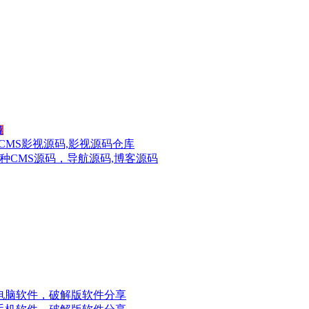
荐
CMS影视源码,影视源码仓库
种CMS源码，导航源码,博客源码
电脑软件，破解版软件分享