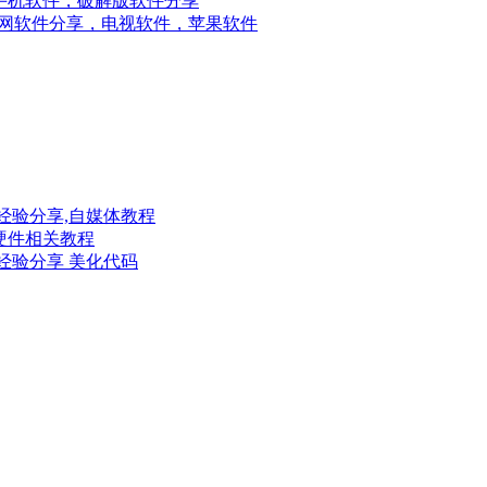
手机软件，破解版软件分享
网软件分享，电视软件，苹果软件
经验分享,自媒体教程
硬件相关教程
经验分享 美化代码