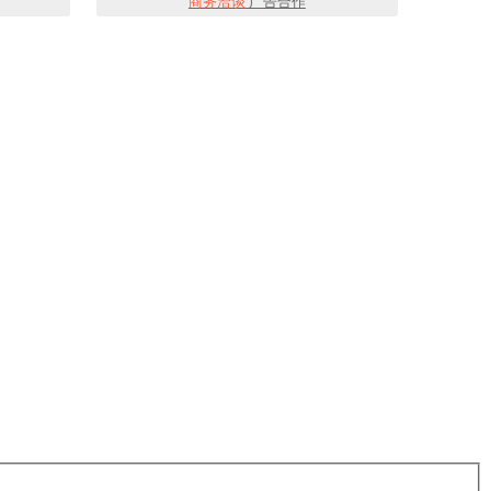
商务洽谈
广告合作