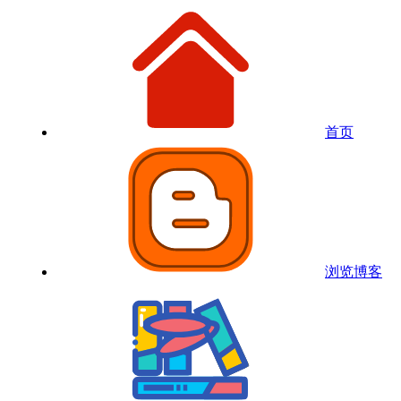
首页
浏览博客