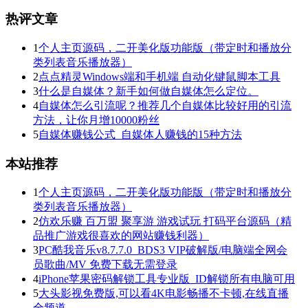
热评文章
1
个人主页源码，二开美化版功能版（带定时和播放分
类列表音乐播放器）
2
点点精灵Windows端和手机端 自动化键鼠脚本工具
3
什么是自媒体？新手如何做自媒体怎么定位。
4
自媒体怎么引流呢？推荐几个自媒体比较好用的引流
方法，让你月增10000粉丝
5
自媒体赚钱公式_自媒体人赚钱的15种方法
本站推荐
1
个人主页源码，二开美化版功能版（带定时和播放分
类列表音乐播放器）
2
仿欢乐赚 百万盟 聚享游 游戏试玩 打码平台源码（精
品推广游戏很喜欢的网站赚钱利器）
3
PC酷我音乐v8.7.7.0_BDS3 VIP破解版/电脑端全网会
员歌曲/MV 免费下载无需登录
4
iPhone苹果密码解锁工具专业版_ID解锁所有电脑可用
5
大头影视免费版,可以看4K电影畅播不卡顿,在线直播
全频道