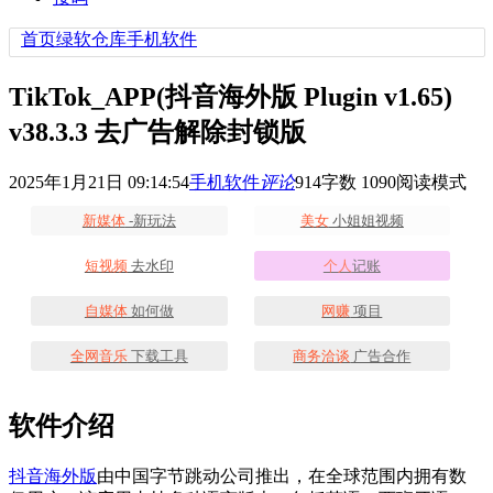
首页
绿软仓库
手机软件
TikTok_APP(抖音海外版 Plugin v1.65)
v38.3.3 去广告解除封锁版
2025年1月21日 09:14:54
手机软件
评论
914
字数 1090
阅读模式
新媒体
-新玩法
美女
小姐姐视频
短视频
去水印
个人
记账
自媒体
如何做
网赚
项目
全网音乐
下载工具
商务洽谈
广告合作
软件介绍
抖音海外版
由中国字节跳动公司推出，在全球范围内拥有数