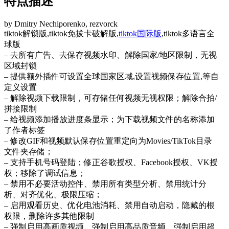
特点描述
by Dmitry Nechiporenko, rezvorck
tiktok解锁版,tiktok免拔卡破解版,
tiktok国际版
,tiktok多语言全
球版
– 去所有广告、去保存视频水印、解除国家/地区限制，无视
区域封锁
– 提供额外插件可设置全球国家区域,设置视频保存位置,等自
定义设置
– 解除视频下载限制，可存储任何视频无视权限；解除合拍/
拼接限制
– 给视频添加播放进度条显示；为下载视频文件的名称添加
了作者标签
– 修改GIF和视频默认保存位置重定向为Movies/TikTok目录
文件夹存储；
– 支持手机号码登陆；修正谷歌授权、Facebook授权、VK授
权；移除了调试信息；
– 禁用不必要活动控件、禁用所有类型分析、禁用统计分
析、对齐优化、极限压缩；
– 启用观看历史、优化电池消耗、禁用自动启动，隐藏的根
权限，删除许多其他限制
– 强制启用高画质视频、强制启用高品质音频、强制启用超