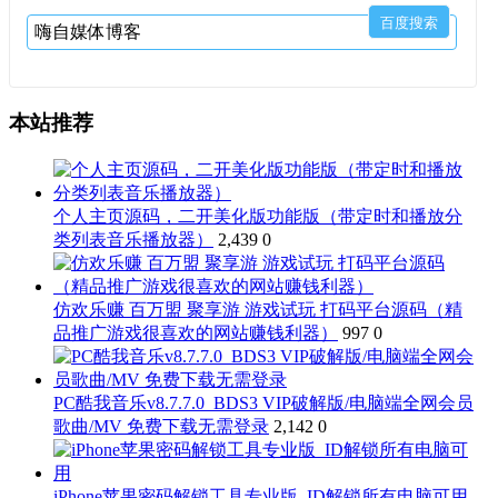
本站推荐
个人主页源码，二开美化版功能版（带定时和播放分
类列表音乐播放器）
2,439
0
仿欢乐赚 百万盟 聚享游 游戏试玩 打码平台源码（精
品推广游戏很喜欢的网站赚钱利器）
997
0
PC酷我音乐v8.7.7.0_BDS3 VIP破解版/电脑端全网会员
歌曲/MV 免费下载无需登录
2,142
0
iPhone苹果密码解锁工具专业版_ID解锁所有电脑可用