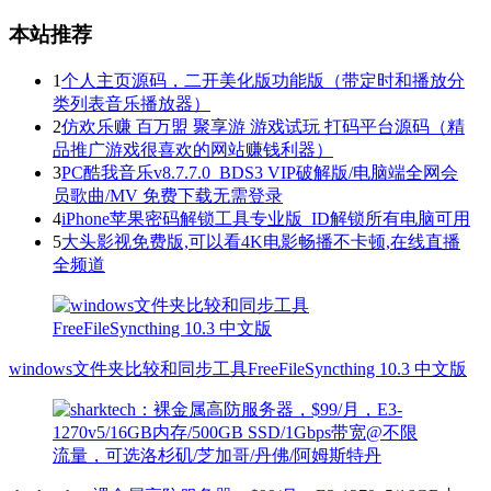
本站推荐
1
个人主页源码，二开美化版功能版（带定时和播放分
类列表音乐播放器）
2
仿欢乐赚 百万盟 聚享游 游戏试玩 打码平台源码（精
品推广游戏很喜欢的网站赚钱利器）
3
PC酷我音乐v8.7.7.0_BDS3 VIP破解版/电脑端全网会
员歌曲/MV 免费下载无需登录
4
iPhone苹果密码解锁工具专业版_ID解锁所有电脑可用
5
大头影视免费版,可以看4K电影畅播不卡顿,在线直播
全频道
windows文件夹比较和同步工具FreeFileSyncthing 10.3 中文版