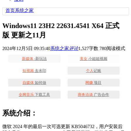
首页
系统之家
Windows11 23H2 22631.4541 X64 正式
版 更新之11月
2024年12月5日 09:35:40
系统之家
评论
1,527
字数 780
阅读模式
新媒体
-新玩法
美女
小姐姐视频
短视频
去水印
个人
记账
自媒体
如何做
网赚
项目
全网音乐
下载工具
商务洽谈
广告合作
系统介绍：
微软 2024 年的最后一次可选更新 KB5046732，用户安装后