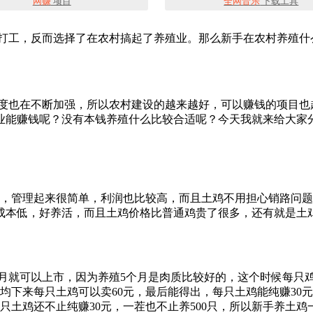
网赚
项目
全网音乐
下载工具
市打工，反而选择了在农村搞起了养殖业。那么新手在农村养殖什
力度也在不断加强，所以农村建设的越来越好，可以赚钱的项目也
业能赚钱呢？没有本钱养殖什么比较合适呢？今天我就来给大家
，管理起来很简单，利润也比较高，而且土鸡不用担心销路问题
成本低，好养活，而且土鸡价格比普通鸡贵了很多，还有就是土
个月就可以上市，因为养殖5个月是肉质比较好的，这个时候每只鸡
均下来每只土鸡可以卖60元，最后能得出，每只土鸡能纯赚30元，
只土鸡还不止纯赚30元，一茬也不止养500只，所以新手养土