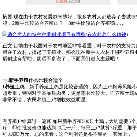
自媒体
如何做
摘要:现在由于农村发展越来越好，很多农村人都放弃了去城
鸡，2新手比较适合养殖山羊，3新手比较适合养殖鹅……
正文:目前由于我国对于农村地区非常看重，对于农村的支持
留在了农村，搞起了养殖业。那么现在新手去农村干哪些养殖
后创业有帮助，废话不多说了，下面我们进入主题吧！
一:新手养殖什么比较合适？
1养殖土鸡，
新手养殖土鸡是比较合适的，因为土鸡饲养风险小
越看重，特别对于高品质肉类，更是需求比较大。而养殖土鸡
非常不错，农民养殖土鸡增收效益明显。
有养殖户给算过一笔账:如果新手养殖500只土鸡，大约需要5
斤，即使批发价也能达到20元一斤，每只土鸡就算3斤重，那平
可以赚3万元。总的来看，这个利润还是很不错的，实际上，一